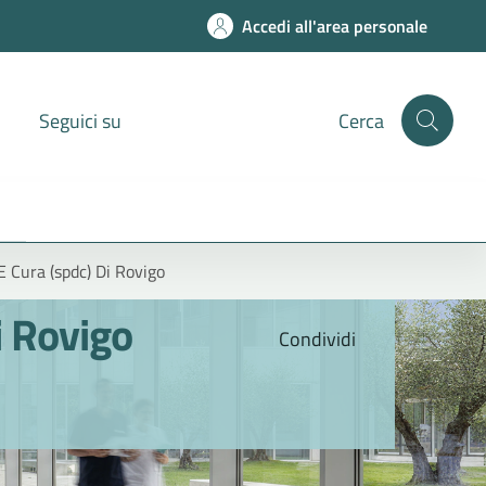
Accedi all'area personale
Seguici su
Cerca
 E Cura (spdc) Di Rovigo
i Rovigo
Condividi