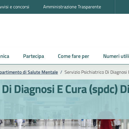
vvisi e concorsi
Amministrazione Trasparente
nica
Partecipa
Come fare per
Numeri utili
partimento di Salute Mentale
/
Servizio Psichiatrico Di Diagnosi
o Di Diagnosi E Cura (spdc) D