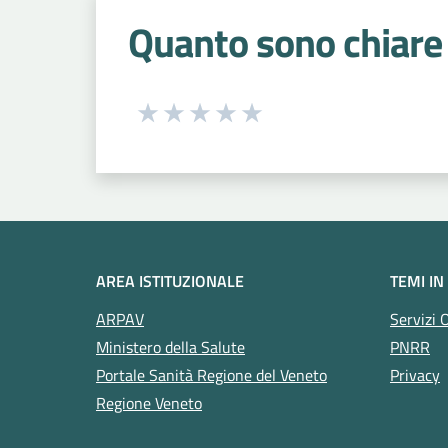
Quanto sono chiare 
Seleziona una valutazione da 1 a 5
Valuta 1 stelle su 5
Valuta 2 stelle su 5
Valuta 3 stelle su 5
Valuta 4 stelle su 5
Valuta 5 stelle su 5
AREA ISTITUZIONALE
TEMI IN
ARPAV
Servizi 
Ministero della Salute
PNRR
Portale Sanità Regione del Veneto
Privacy
Regione Veneto