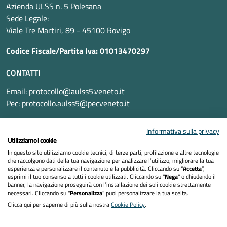
Azienda ULSS n. 5 Polesana
Sede Legale:
Viale Tre Martiri, 89 - 45100 Rovigo
Codice Fiscale/Partita Iva: 01013470297
CONTATTI
Email:
protocollo@aulss5.veneto.it
Pec:
protocollo.aulss5@pecveneto.it
SEGUICI SU
Informativa sulla privacy
Utilizziamo i cookie
In questo sito utilizziamo cookie tecnici, di terze parti, profilazione e altre tecnologie
che raccolgono dati della tua navigazione per analizzare l’utilizzo, migliorare la tua
esperienza e personalizzare il contenuto e la pubblicità. Cliccando su “
Accetta
”,
Informativa privacy
esprimi il tuo consenso a tutti i cookie utilizzati. Cliccando su "
Nega
" o chiudendo il
banner, la navigazione proseguirà con l’installazione dei soli cookie strettamente
necessari. Cliccando su "
Personalizza
" puoi personalizzare la tua scelta.
Dichiarazione di accessibilità
Clicca qui per saperne di più sulla nostra
Cookie Policy
.
Note legali