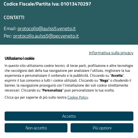
Codice Fiscale/Partita Iva: 01013470297
CONTATTI
Email:
protocollo@aulss5.veneto.it
Pec:
protocollo.aulss5@pecveneto.it
SEGUICI SU
Informativa sulla privacy
Utilizziamo i cookie
In questo sito utilizziamo cookie tecnici, di terze parti, profilazione e altre tecnologie
che raccolgono dati della tua navigazione per analizzare l’utilizzo, migliorare la tua
esperienza e personalizzare il contenuto e la pubblicità. Cliccando su “
Accetta
”,
Informativa privacy
esprimi il tuo consenso a tutti i cookie utilizzati. Cliccando su "
Nega
" o chiudendo il
banner, la navigazione proseguirà con l’installazione dei soli cookie strettamente
necessari. Cliccando su "
Personalizza
" puoi personalizzare la tua scelta.
Dichiarazione di accessibilità
Clicca qui per saperne di più sulla nostra
Cookie Policy
.
Note legali
Accetto
Cookies policy
Non accetto
Più opzioni
Mappa del sito