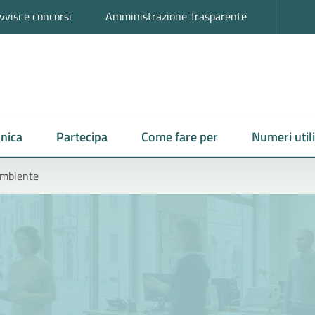
vvisi e concorsi
Amministrazione Trasparente
nica
Partecipa
Come fare per
Numeri utili
ambiente