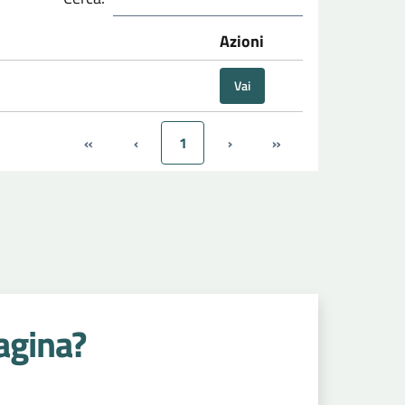
Azioni
Vai
«
‹
1
›
»
agina?