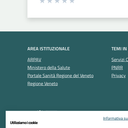
Seleziona una valutazione da 1 a 5
Valuta 1 stelle su 5
Valuta 2 stelle su 5
Valuta 3 stelle su 5
Valuta 4 stelle su 5
Valuta 5 stelle su 5
AREA ISTITUZIONALE
TEMI IN
ARPAV
Servizi 
Ministero della Salute
PNRR
Portale Sanità Regione del Veneto
Privacy
Regione Veneto
Informativa sul
Utilizziamo i cookie