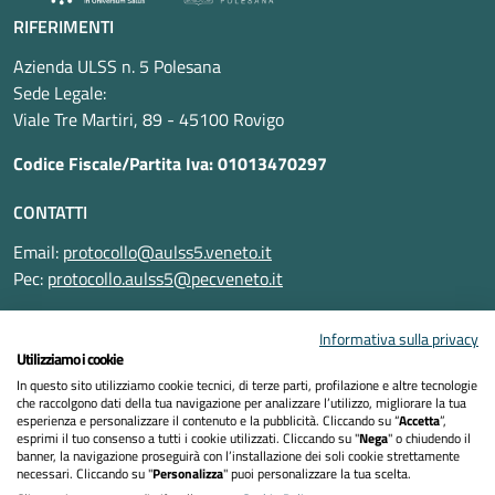
RIFERIMENTI
Azienda ULSS n. 5 Polesana
Sede Legale:
Viale Tre Martiri, 89 - 45100 Rovigo
Codice Fiscale/Partita Iva: 01013470297
CONTATTI
Email:
protocollo@aulss5.veneto.it
Pec:
protocollo.aulss5@pecveneto.it
SEGUICI SU
Informativa sulla privacy
Utilizziamo i cookie
In questo sito utilizziamo cookie tecnici, di terze parti, profilazione e altre tecnologie
che raccolgono dati della tua navigazione per analizzare l’utilizzo, migliorare la tua
esperienza e personalizzare il contenuto e la pubblicità. Cliccando su “
Accetta
”,
Informativa privacy
esprimi il tuo consenso a tutti i cookie utilizzati. Cliccando su "
Nega
" o chiudendo il
banner, la navigazione proseguirà con l’installazione dei soli cookie strettamente
necessari. Cliccando su "
Personalizza
" puoi personalizzare la tua scelta.
Dichiarazione di accessibilità