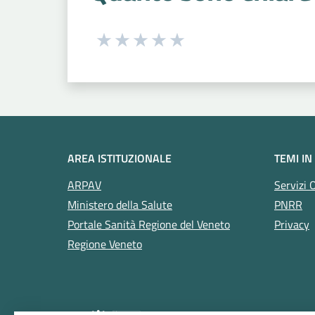
Seleziona una valutazione da 1 a 5
Valuta 1 stelle su 5
Valuta 2 stelle su 5
Valuta 3 stelle su 5
Valuta 4 stelle su 5
Valuta 5 stelle su 5
AREA ISTITUZIONALE
TEMI IN
ARPAV
Servizi 
Ministero della Salute
PNRR
Portale Sanità Regione del Veneto
Privacy
Regione Veneto