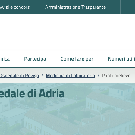
vvisi e concorsi
Amministrazione Trasparente
nica
Partecipa
Come fare per
Numeri utili
Ospedale di Rovigo
/
Medicina di Laboratorio
/
Punti prelievo -
edale di Adria