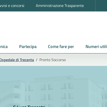
vvisi e concorsi
Amministrazione Trasparente
nica
Partecipa
Come fare per
Numeri utili
Ospedale di Trecenta
/
Pronto Soccorso