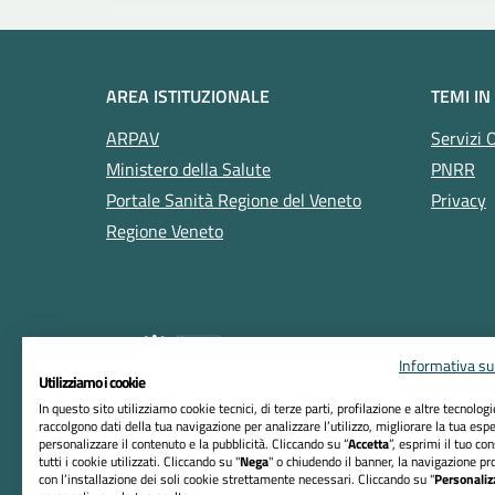
AREA ISTITUZIONALE
TEMI IN
ARPAV
Servizi 
Ministero della Salute
PNRR
Portale Sanità Regione del Veneto
Privacy
Regione Veneto
Informativa sul
Utilizziamo i cookie
In questo sito utilizziamo cookie tecnici, di terze parti, profilazione e altre tecnolog
raccolgono dati della tua navigazione per analizzare l’utilizzo, migliorare la tua esp
RIFERIMENTI
personalizzare il contenuto e la pubblicità. Cliccando su “
Accetta
”, esprimi il tuo co
tutti i cookie utilizzati. Cliccando su "
Nega
" o chiudendo il banner, la navigazione pr
Azienda ULSS n. 5 Polesana
con l’installazione dei soli cookie strettamente necessari. Cliccando su "
Personaliz