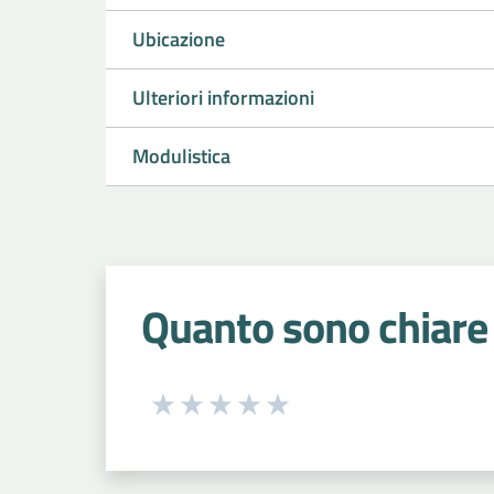
Ubicazione
Ulteriori informazioni
Modulistica
Quanto sono chiare 
Seleziona una valutazione da 1 a 5
Valuta 1 stelle su 5
Valuta 2 stelle su 5
Valuta 3 stelle su 5
Valuta 4 stelle su 5
Valuta 5 stelle su 5