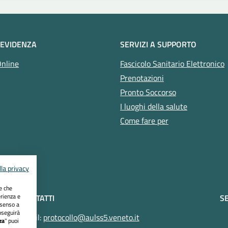
 EVIDENZA
SERVIZI A SUPPORTO
Online
Fascicolo Sanitario Elettronico
Prenotazioni
Pronto Soccorso
I luoghi della salute
Come fare per
la privacy
ie che
erienza e
CONTATTI
SE
nsenso a
oseguirà
Email:
protocollo@aulss5.veneto.it
za
" puoi