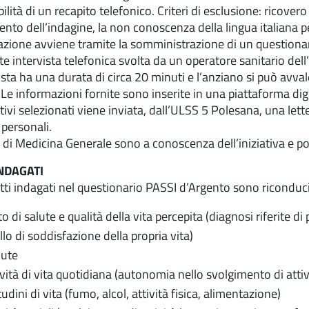
ilità di un recapito telefonico. Criteri di esclusione: ricover
to dell’indagine, la non conoscenza della lingua italiana per
vazione avviene tramite la somministrazione di un questionar
e intervista telefonica svolta da un operatore sanitario de
ista ha una durata di circa 20 minuti e l’anziano si può avval
. Le informazioni fornite sono inserite in una piattaforma dig
ivi selezionati viene inviata, dall’ULSS 5 Polesana, una lett
 personali.
i di Medicina Generale sono a conoscenza dell’iniziativa e p
NDAGATI
etti indagati nel questionario PASSI d’Argento sono riconducib
to di salute e qualità della vita percepita (diagnosi riferite d
ello di soddisfazione della propria vita)
dute
ività di vita quotidiana (autonomia nello svolgimento di attiv
tudini di vita (fumo, alcol, attività fisica, alimentazione)