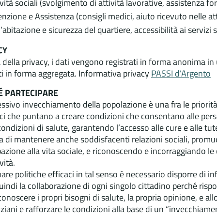
ività sociali (svolgimento di attività lavorative, assistenza for
enzione e Assistenza (consigli medici, aiuto ricevuto nelle at
l’abitazione e sicurezza del quartiere, accessibilità ai servizi
CY
 della privacy, i dati vengono registrati in forma anonima in
ti in forma aggregata. Informativa privacy
PASSI d’Argento
É PARTECIPARE
essivo invecchiamento della popolazione è una fra le priorità 
ici che puntano a creare condizioni che consentano alle pe
ondizioni di salute, garantendo l’accesso alle cure e alle tu
tra di mantenere anche soddisfacenti relazioni sociali, pro
azione alla vita sociale, e riconoscendo e incorraggiando le 
vità.
are politiche efficaci in tal senso è necessario disporre di in
uindi la collaborazione di ogni singolo cittadino perché ri
conoscere i propri bisogni di salute, la propria opinione, e al
ziani e rafforzare le condizioni alla base di un “invecchiame