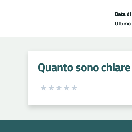
Data di
Ultimo
Quanto sono chiare 
Seleziona una valutazione da 1 a 5
Valuta 1 stelle su 5
Valuta 2 stelle su 5
Valuta 3 stelle su 5
Valuta 4 stelle su 5
Valuta 5 stelle su 5