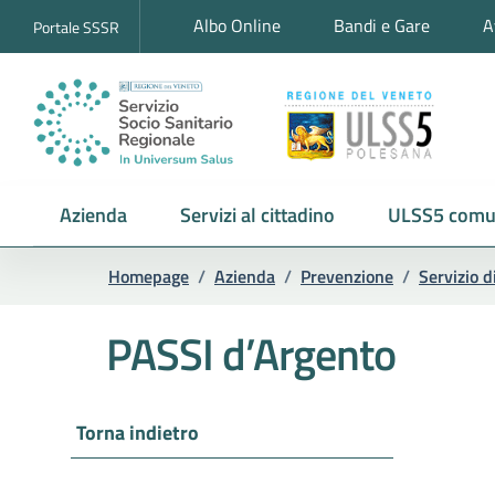
Albo Online
Bandi e Gare
A
Portale SSSR
Azienda
Servizi al cittadino
ULSS5 comu
Homepage
/
Azienda
/
Prevenzione
/
Servizio d
PASSI d’Argento
Torna indietro