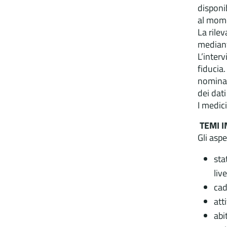
disponib
al momen
La rile
mediant
L’interv
fiducia
nominat
dei dati
I medic
TEMI I
Gli asp
sta
liv
ca
att
abi