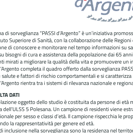
ema di sorveglianza “PASSI d’Argento” è un’iniziativa promoss
tituto Superiore di Sanità, con la collaborazione delle Regio
one di conoscere e monitorare nel tempo informazioni su sal
su bisogni di cura e assistenza della popolazione dai 65 anni i
nti mirati a migliorare la qualità della vita e promuovere un
’Argento completa il quadro offerto dalla sorveglianza PASSI
u salute e fattori di rischio comportamentali e si caratterizz
’Argento rientra tra i sistemi di rilevanza nazionale e regi
LTA DATI
lazione oggetto dello studio è costituita da persone di età m
ia dell’ULSS 5 Polesana. Un campione di residenti viene estr
ionale per sesso e classi d’età. Il campione rispecchia le pro
ndo la rappresentatività per genere ed età.
i di inclusione nella sorveglianza sono la residenza nel terr