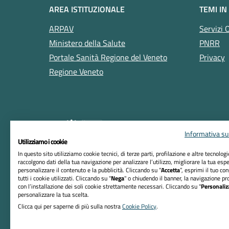
AREA ISTITUZIONALE
TEMI IN
ARPAV
Servizi 
Ministero della Salute
PNRR
Portale Sanità Regione del Veneto
Privacy
Regione Veneto
Informativa sul
Utilizziamo i cookie
In questo sito utilizziamo cookie tecnici, di terze parti, profilazione e altre tecnolog
raccolgono dati della tua navigazione per analizzare l’utilizzo, migliorare la tua esp
RIFERIMENTI
personalizzare il contenuto e la pubblicità. Cliccando su “
Accetta
”, esprimi il tuo co
tutti i cookie utilizzati. Cliccando su "
Nega
" o chiudendo il banner, la navigazione pr
Azienda ULSS n. 5 Polesana
con l’installazione dei soli cookie strettamente necessari. Cliccando su "
Personaliz
personalizzare la tua scelta.
Sede Legale:
Clicca qui per saperne di più sulla nostra
Cookie Policy
.
Viale Tre Martiri, 89 - 45100 Rovigo