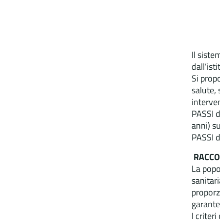
Il sist
dall’is
Si prop
salute, 
interve
PASSI d
anni) s
PASSI d
RACCO
La popo
sanitar
proporz
garante
I criter