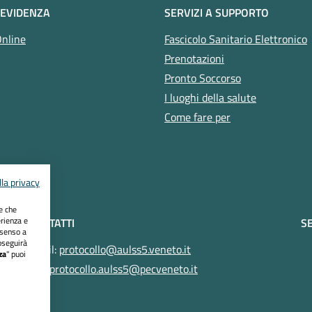
 EVIDENZA
SERVIZI A SUPPORTO
Online
Fascicolo Sanitario Elettronico
Prenotazioni
Pronto Soccorso
I luoghi della salute
Come fare per
la privacy
ie che
erienza e
CONTATTI
SE
nsenso a
oseguirà
Email:
protocollo@aulss5.veneto.it
za
" puoi
Pec:
protocollo.aulss5@pecveneto.it