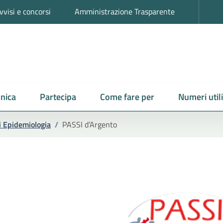
vvisi e concorsi
Amministrazione Trasparente
nica
Partecipa
Come fare per
Numeri utili
i Epidemiologia
/
PASSI d’Argento