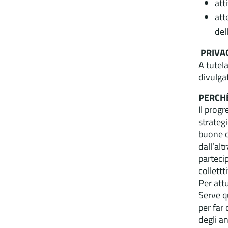
att
att
del
PRIVA
A tutela
divulga
PERCH
Il progr
strateg
buone c
dall’al
partecip
collettti
Per attu
Serve q
per far 
degli an