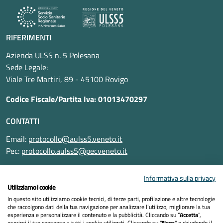
RIFERIMENTI
Azienda ULSS n. 5 Polesana
Sede Legale:
Viale Tre Martiri, 89 - 45100 Rovigo
Codice Fiscale/Partita Iva: 01013470297
CONTATTI
Email:
protocollo@aulss5.veneto.it
Pec:
protocollo.aulss5@pecveneto.it
SEGUICI SU
Informativa sulla privacy
Utilizziamo i cookie
In questo sito utilizziamo cookie tecnici, di terze parti, profilazione e altre tecnologie
che raccolgono dati della tua navigazione per analizzare l’utilizzo, migliorare la tua
esperienza e personalizzare il contenuto e la pubblicità. Cliccando su “
Accetta
”,
esprimi il tuo consenso a tutti i cookie utilizzati. Cliccando su "
Nega
" o chiudendo il