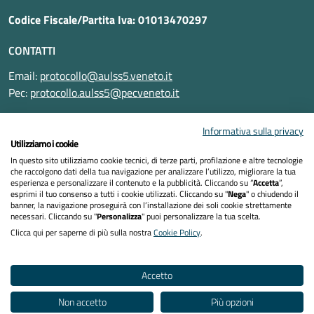
Codice Fiscale/Partita Iva: 01013470297
CONTATTI
Email:
protocollo@aulss5.veneto.it
Pec:
protocollo.aulss5@pecveneto.it
SEGUICI SU
Informativa sulla privacy
Utilizziamo i cookie
In questo sito utilizziamo cookie tecnici, di terze parti, profilazione e altre tecnologie
che raccolgono dati della tua navigazione per analizzare l’utilizzo, migliorare la tua
esperienza e personalizzare il contenuto e la pubblicità. Cliccando su “
Accetta
”,
Informativa privacy
esprimi il tuo consenso a tutti i cookie utilizzati. Cliccando su "
Nega
" o chiudendo il
banner, la navigazione proseguirà con l’installazione dei soli cookie strettamente
necessari. Cliccando su "
Personalizza
" puoi personalizzare la tua scelta.
Dichiarazione di accessibilità
Clicca qui per saperne di più sulla nostra
Cookie Policy
.
Note legali
Accetto
Cookies policy
Non accetto
Più opzioni
Mappa del sito