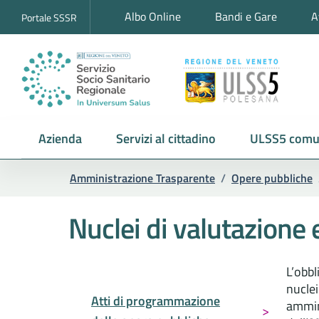
Albo Online
Bandi e Gare
A
Portale SSSR
Azienda
Servizi al cittadino
ULSS5 comu
Amministrazione Trasparente
/
Opere pubbliche
Nuclei di valutazione e
L’obbl
nuclei
Atti di programmazione
ammini