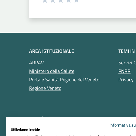
Valuta 1 stelle su 5
Valuta 2 stelle su 5
Valuta 3 stelle su 5
Valuta 4 stelle su 5
Valuta 5 stelle su 5
AREA ISTITUZIONALE
TEMI IN
ARPAV
Servizi 
Ministero della Salute
PNRR
Portale Sanità Regione del Veneto
Privacy
Regione Veneto
Informativa sul
Utilizziamo i cookie