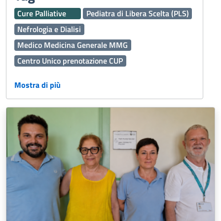
Cure Palliative
Pediatra di Libera Scelta (PLS)
Nefrologia e Dialisi
Medico Medicina Generale MMG
Centro Unico prenotazione CUP
Assistenza Territoriale
Ginecologia e Ostetricia
Mostra di più
Dermatologia
Vaccinazioni
Interaziendale
Percorso Diagnostico Terapeutico Assistenziale PDTA
118
Medicina Generale
Oculistica
Emergenza Sanitaria
Servizi Online
Servizi Distrettuali
Operatori Socio Sanitari OSS
Continuità assistenziale ex Guardia Medica
Presidi Territoriali
Disabilità
Sport
Igiene Alimenti
Caldo
Prenotazioni
Fascicolo Sanitario Elettronico FSE