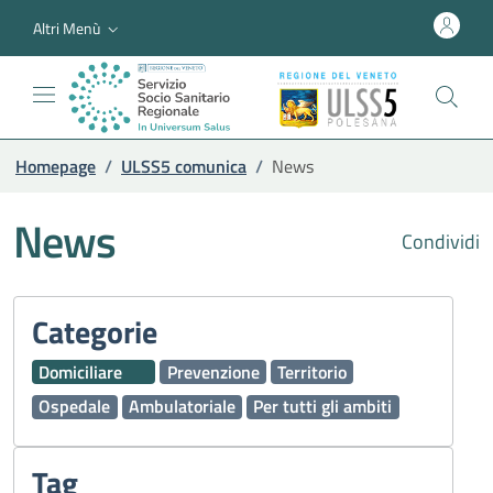
Altri Menù
Homepage
/
ULSS5 comunica
/
News
News
Condividi
Categorie
Domiciliare
Prevenzione
Territorio
Ospedale
Ambulatoriale
Per tutti gli ambiti
Tag