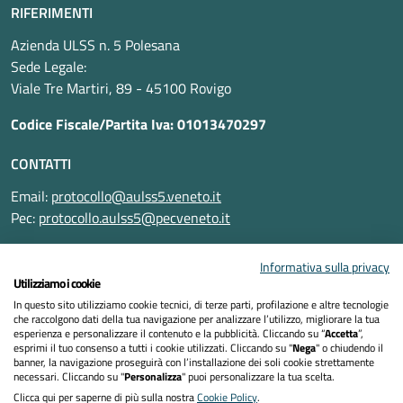
RIFERIMENTI
Azienda ULSS n. 5 Polesana
Sede Legale:
Viale Tre Martiri, 89 - 45100 Rovigo
Codice Fiscale/Partita Iva: 01013470297
CONTATTI
Email:
protocollo@aulss5.veneto.it
Pec:
protocollo.aulss5@pecveneto.it
SEGUICI SU
Informativa sulla privacy
Utilizziamo i cookie
In questo sito utilizziamo cookie tecnici, di terze parti, profilazione e altre tecnologie
che raccolgono dati della tua navigazione per analizzare l’utilizzo, migliorare la tua
esperienza e personalizzare il contenuto e la pubblicità. Cliccando su “
Accetta
”,
Informativa privacy
esprimi il tuo consenso a tutti i cookie utilizzati. Cliccando su "
Nega
" o chiudendo il
banner, la navigazione proseguirà con l’installazione dei soli cookie strettamente
necessari. Cliccando su "
Personalizza
" puoi personalizzare la tua scelta.
Dichiarazione di accessibilità
Clicca qui per saperne di più sulla nostra
Cookie Policy
.