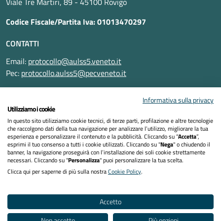
Viale Tre Martiri, 89 - 45100 Rovigo
Codice Fiscale/Partita Iva: 01013470297
CONTATTI
Email:
protocollo@aulss5.veneto.it
Pec:
protocollo.aulss5@pecveneto.it
SEGUICI SU
Informativa sulla privacy
Utilizziamo i cookie
In questo sito utilizziamo cookie tecnici, di terze parti, profilazione e altre tecnologie
che raccolgono dati della tua navigazione per analizzare l’utilizzo, migliorare la tua
esperienza e personalizzare il contenuto e la pubblicità. Cliccando su “
Accetta
”,
Informativa privacy
esprimi il tuo consenso a tutti i cookie utilizzati. Cliccando su "
Nega
" o chiudendo il
banner, la navigazione proseguirà con l’installazione dei soli cookie strettamente
necessari. Cliccando su "
Personalizza
" puoi personalizzare la tua scelta.
Dichiarazione di accessibilità
Clicca qui per saperne di più sulla nostra
Cookie Policy
.
Note legali
Accetto
Cookies policy
Non accetto
Più opzioni