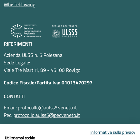
Whisteblowing
RIFERIMENTI
Azienda ULSS n. 5 Polesana
Sede Legale:
Viale Tre Martiri, 89 - 45100 Rovigo
Codice Fiscale/Partita Iva: 01013470297
CONTATTI
Email:
protocollo@aulss5.veneto.it
Pec:
protocollo.aulss5@pecveneto.it
SEGUICI SU
Informativa sulla privacy
Utilizziamo i cookie