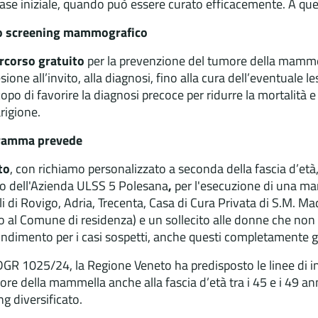
fase iniziale, quando può essere curato efficacemente. A q
lo screening mammografico
rcorso gratuito
per la prevenzione del tumore della mam
sione all’invito, alla diagnosi, fino alla cura dell’eventuale l
opo di favorire la diagnosi precoce per ridurre la mortalità 
rigione.
gramma prevede
to
, con richiamo personalizzato a seconda della fascia d’età
rio dell'Azienda ULSS 5 Polesana
,
per l'esecuzione di una ma
i di Rovigo, Adria, Trecenta, Casa di Cura Privata di S.M. Ma
o al Comune di residenza) e un sollecito alle donne che non 
ndimento per i casi sospetti, anche questi completamente gr
DGR 1025/24, la Regione Veneto ha predisposto le linee di ind
ore della mammella anche alla fascia d’età tra i 45 e i 49 ann
g diversificato.