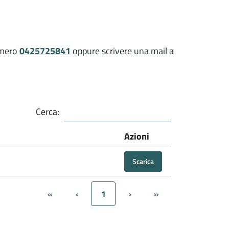
numero
0425725841
oppure scrivere una mail a
Cerca:
Azioni
Scarica
«
‹
1
›
»