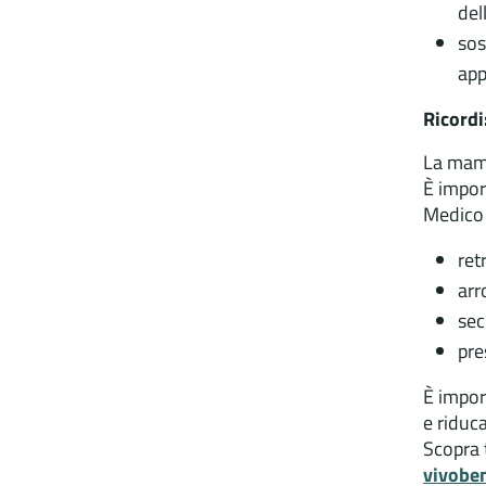
del
sos
app
Ricordi
La mamm
È impor
Medico 
ret
arr
sec
pre
È impor
e riduca
Scopra 
vivobe