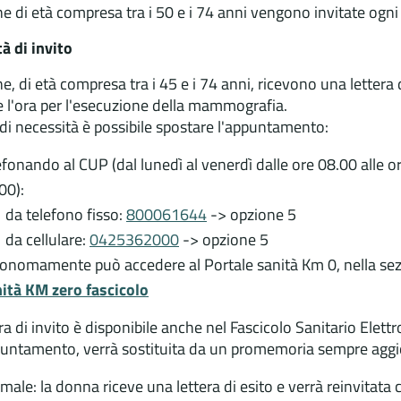
e di età compresa tra i 50 e i 74 anni vengono invitate ogni 
à di invito
e, di età compresa tra i 45 e i 74 anni, ricevono una lettera
e l'ora per l'esecuzione della mammografia.
 di necessità è possibile spostare l'appuntamento:
efonando al CUP (dal lunedì al venerdì dalle ore 08.00 alle or
00):
da telefono fisso:
800061644
-> opzione 5
da cellulare:
0425362000
-> opzione 5
onomamente può accedere al Portale sanità Km 0, nella sezi
ità KM zero fascicolo
ra di invito è disponibile anche nel Fascicolo Sanitario Elett
puntamento, verrà sostituita da un promemoria sempre aggi
male: la donna riceve una lettera di esito e verrà reinvitat