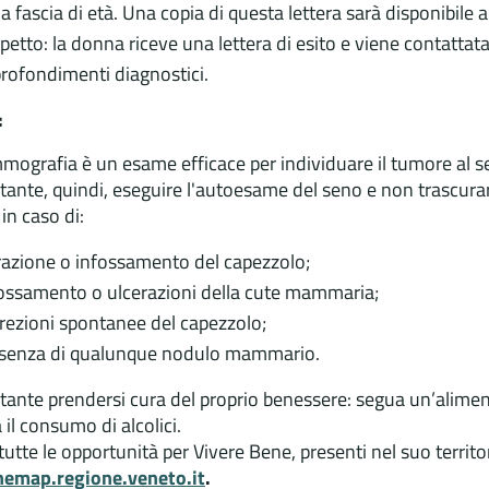
la fascia di età. Una copia di questa lettera sarà disponibile
petto: la donna riceve una lettera di esito e viene contattat
rofondimenti diagnostici.
:
ografia è un esame efficace per individuare il tumore al s
tante, quindi, eseguire l'autoesame del seno e non trascurare
in caso di:
razione o infossamento del capezzolo;
ossamento o ulcerazioni della cute mammaria;
rezioni spontanee del capezzolo;
senza di qualunque nodulo mammario.
tante prendersi cura del proprio benessere: segua un’alimen
 il consumo di alcolici.
tutte le opportunità per Vivere Bene, presenti nel suo territo
nemap.regione.veneto.it
.