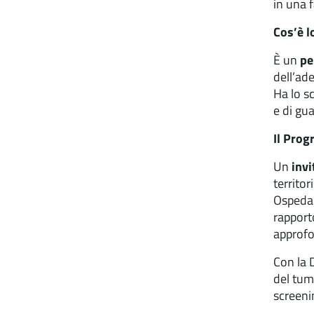
in una 
Cos’è 
È un
pe
dell’ade
Ha lo sc
e di gua
Il Pro
Un
invi
territo
Ospedal
rapport
approfo
Con la 
del tum
screenin