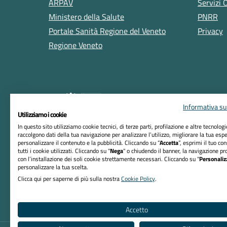
ARPAV
Servizi 
Ministero della Salute
PNRR
Portale Sanità Regione del Veneto
Privacy
Regione Veneto
Informativa sul
Utilizziamo i cookie
In questo sito utilizziamo cookie tecnici, di terze parti, profilazione e altre tecnolog
raccolgono dati della tua navigazione per analizzare l’utilizzo, migliorare la tua esp
RIFERIMENTI
personalizzare il contenuto e la pubblicità. Cliccando su “
Accetta
”, esprimi il tuo co
tutti i cookie utilizzati. Cliccando su "
Nega
" o chiudendo il banner, la navigazione pr
Azienda ULSS n. 5 Polesana
con l’installazione dei soli cookie strettamente necessari. Cliccando su "
Personaliz
personalizzare la tua scelta.
Sede Legale:
Clicca qui per saperne di più sulla nostra
Cookie Policy
.
Viale Tre Martiri, 89 - 45100 Rovigo
Codice Fiscale/Partita Iva: 01013470297
Accetto