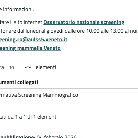
re informazioni:
itare il sito internet
Osservatorio nazionale screening
efonare dal lunedì al giovedì dalle ore 10.00 alle 13.00 al 
eening.ro@aulss5.veneto.it
.
reening mammella Veneto
ra
elementi
umenti collegati
ormativa Screening Mammografico
tati da 1 a 1 di 1 elementi
 pubblicazione:
04 febbraio 2026