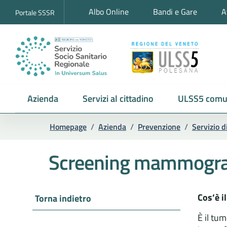
Albo Online
Bandi e Gare
A
Portale SSSR
Azienda
Servizi al cittadino
ULSS5 comu
Homepage
/
Azienda
/
Prevenzione
/
Servizio d
Screening mammogra
Cos’è i
Torna indietro
È il tu