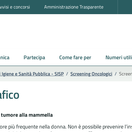
vvisi e concorsi
Amministrazione Trasparente
nica
Partecipa
Come fare per
Numeri utili
i Igiene e Sanità Pubblica - SISP
/
Screening Oncologici
/
Scree
fico
l tumore alla mammella
more più frequente nella donna. Non è possibile prevenire l’