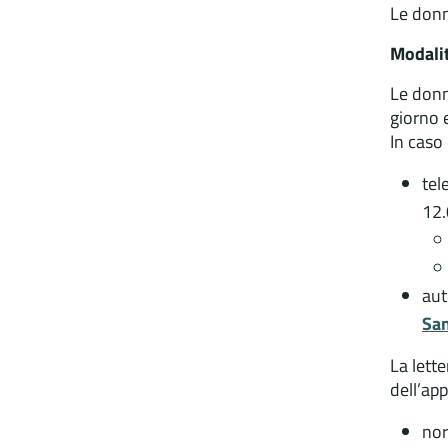
Le donn
Modalit
Le donn
giorno 
In caso
tel
12.
aut
San
La lette
dell’ap
nor