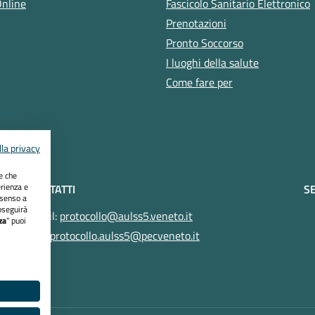
Online
Fascicolo Sanitario Elettronico
Prenotazioni
Pronto Soccorso
I luoghi della salute
Come fare per
la privacy
ie che
erienza e
CONTATTI
SE
nsenso a
oseguirà
Email:
protocollo@aulss5.veneto.it
za
" puoi
Pec:
protocollo.aulss5@pecveneto.it