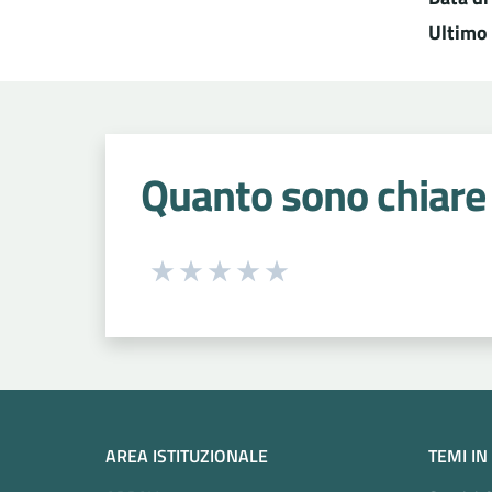
Ultimo
Quanto sono chiare 
Seleziona una valutazione da 1 a 5
Valuta 1 stelle su 5
Valuta 2 stelle su 5
Valuta 3 stelle su 5
Valuta 4 stelle su 5
Valuta 5 stelle su 5
AREA ISTITUZIONALE
TEMI IN