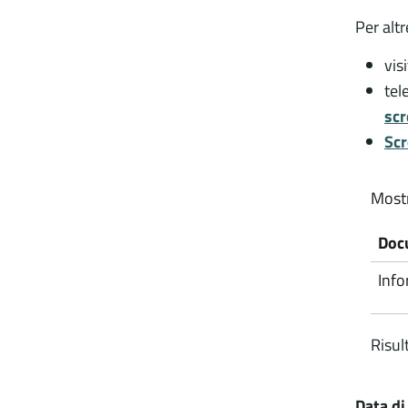
Per alt
vis
tel
scr
Sc
Most
Doc
Inf
Risul
Data di