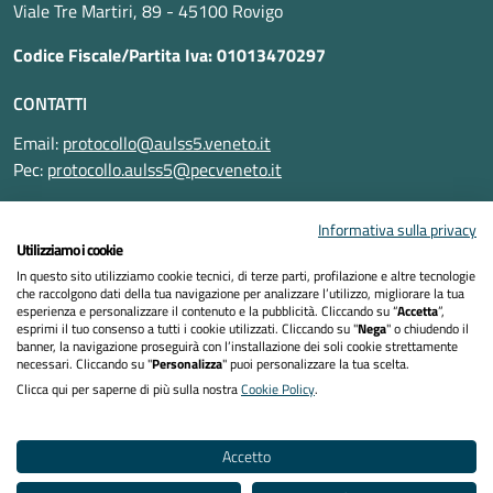
Viale Tre Martiri, 89 - 45100 Rovigo
Codice Fiscale/Partita Iva: 01013470297
CONTATTI
Email:
protocollo@aulss5.veneto.it
Pec:
protocollo.aulss5@pecveneto.it
SEGUICI SU
Informativa sulla privacy
Utilizziamo i cookie
In questo sito utilizziamo cookie tecnici, di terze parti, profilazione e altre tecnologie
che raccolgono dati della tua navigazione per analizzare l’utilizzo, migliorare la tua
esperienza e personalizzare il contenuto e la pubblicità. Cliccando su “
Accetta
”,
Informativa privacy
esprimi il tuo consenso a tutti i cookie utilizzati. Cliccando su "
Nega
" o chiudendo il
banner, la navigazione proseguirà con l’installazione dei soli cookie strettamente
necessari. Cliccando su "
Personalizza
" puoi personalizzare la tua scelta.
Dichiarazione di accessibilità
Clicca qui per saperne di più sulla nostra
Cookie Policy
.
Note legali
Accetto
Cookies policy