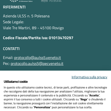
RIFERIMENTI
Azienda ULSS n. 5 Polesana
Sede Legale:
Viale Tre Martiri, 89 - 45100 Rovigo
Codice Fiscale/Partita Iva: 01013470297
CONTATTI
Email:
protocollo@aulss5.veneto.it
Pec:
protocollo.aulss5@pecveneto.it
SEGUICI SU
Informativa sulla privacy
Utilizziamo i cookie
In questo sito utilizziamo cookie tecnici, di terze parti, profilazione e altre tecnologie
che raccolgono dati della tua navigazione per analizzare l’utilizzo, migliorare la tua
esperienza e personalizzare il contenuto e la pubblicità. Cliccando su “
Accetta
”,
Informativa privacy
esprimi il tuo consenso a tutti i cookie utilizzati. Cliccando su "
Nega
" o chiudendo il
banner, la navigazione proseguirà con l’installazione dei soli cookie strettamente
necessari. Cliccando su "
Personalizza
" puoi personalizzare la tua scelta.
Dichiarazione di accessibilità