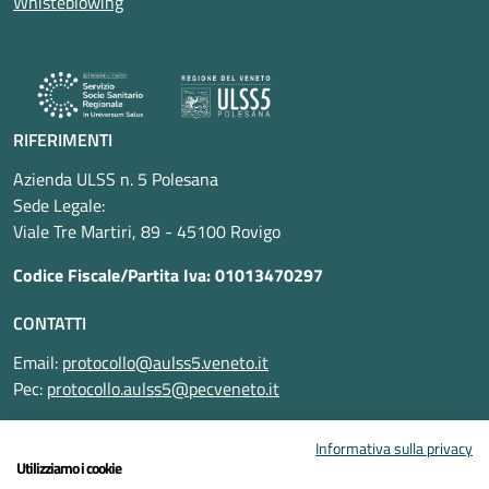
Whisteblowing
RIFERIMENTI
Azienda ULSS n. 5 Polesana
Sede Legale:
Viale Tre Martiri, 89 - 45100 Rovigo
Codice Fiscale/Partita Iva: 01013470297
CONTATTI
Email:
protocollo@aulss5.veneto.it
Pec:
protocollo.aulss5@pecveneto.it
SEGUICI SU
Informativa sulla privacy
Utilizziamo i cookie