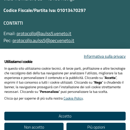
Codice Fiscale/Partita Iva: 01013470297
CONTATTI
Email:
protocollo@aulss5.veneto.it
Pec:
protocollo.aulss5@pecveneto.it
SEGUICI SU
Informativa sulla privacy
Utilizziamo i cookie
In questo sito utilizziamo cookie tecnici, di terze parti, profilazione e altre tecnologie
che raccolgono dati della tua navigazione per analizzare l’utilizzo, migliorare la tua
esperienza e personalizzare il contenuto e la pubblicità. Cliccando su “
Accetta
”,
Informativa privacy
esprimi il tuo consenso a tutti i cookie utilizzati. Cliccando su "
Nega
" o chiudendo il
banner, la navigazione proseguirà con l’installazione dei soli cookie strettamente
necessari. Cliccando su "
Personalizza
" puoi personalizzare la tua scelta.
Dichiarazione di accessibilità
Clicca qui per saperne di più sulla nostra
Cookie Policy
.
Note legali
Accetto
Cookies policy
Non accetto
Più opzioni
Mappa del sito