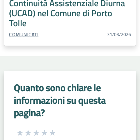
Continuità Assistenziale Diurna
(UCAD) nel Comune di Porto
Tolle
TIPO CONTENUTO:
COMUNICATI
31/03/2026
Quanto sono chiare le
informazioni su questa
pagina?
Seleziona una valutazione da 1 a 5 stelle
Valuta 1 stelle su 5
Valuta 2 stelle su 5
Valuta 3 stelle su 5
Valuta 4 stelle su 5
Valuta 5 stelle su 5