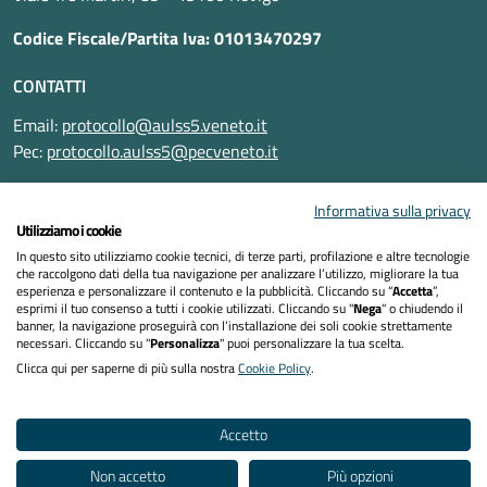
Codice Fiscale/Partita Iva: 01013470297
CONTATTI
Email:
protocollo@aulss5.veneto.it
Pec:
protocollo.aulss5@pecveneto.it
SEGUICI SU
Informativa sulla privacy
Utilizziamo i cookie
In questo sito utilizziamo cookie tecnici, di terze parti, profilazione e altre tecnologie
che raccolgono dati della tua navigazione per analizzare l’utilizzo, migliorare la tua
esperienza e personalizzare il contenuto e la pubblicità. Cliccando su “
Accetta
”,
Informativa privacy
esprimi il tuo consenso a tutti i cookie utilizzati. Cliccando su "
Nega
" o chiudendo il
banner, la navigazione proseguirà con l’installazione dei soli cookie strettamente
necessari. Cliccando su "
Personalizza
" puoi personalizzare la tua scelta.
Dichiarazione di accessibilità
Clicca qui per saperne di più sulla nostra
Cookie Policy
.
Note legali
Accetto
Cookies policy
Non accetto
Più opzioni
Mappa del sito