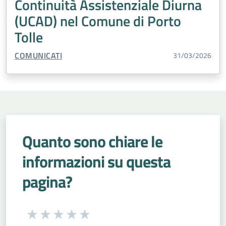
Continuità Assistenziale Diurna
(UCAD) nel Comune di Porto
Tolle
TIPO CONTENUTO:
COMUNICATI
31/03/2026
Quanto sono chiare le
informazioni su questa
pagina?
Seleziona una valutazione da 1 a 5 stelle
Valuta 1 stelle su 5
Valuta 2 stelle su 5
Valuta 3 stelle su 5
Valuta 4 stelle su 5
Valuta 5 stelle su 5