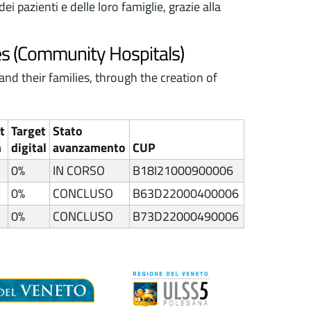
i pazienti e delle loro famiglie, grazie alla
es (Community Hospitals)
nd their families, through the creation of
t
Target
Stato
n
digital
avanzamento
CUP
0%
IN CORSO
B18I21000900006
0%
CONCLUSO
B63D22000400006
0%
CONCLUSO
B73D22000490006