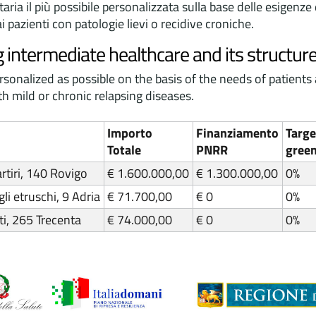
ria il più possibile personalizzata sulla base delle esigenze de
 pazienti con patologie lievi o recidive croniche.
 intermediate healthcare and its structur
onalized as possible on the basis of the needs of patients a
 mild or chronic relapsing diseases.
Importo
Finanziamento
Targe
Totale
PNRR
gree
artiri, 140 Rovigo
€ 1.600.000,00
€ 1.300.000,00
0%
gli etruschi, 9 Adria
€ 71.700,00
€ 0
0%
tti, 265 Trecenta
€ 74.000,00
€ 0
0%