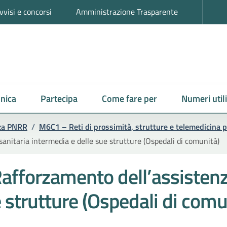
vvisi e concorsi
Amministrazione Trasparente
nica
Partecipa
Come fare per
Numeri utili
nza PNRR
/
M6C1 – Reti di prossimità, strutture e telemedicina pe
anitaria intermedia e delle sue strutture (Ospedali di comunità)
afforzamento dell’assistenz
 strutture (Ospedali di comu