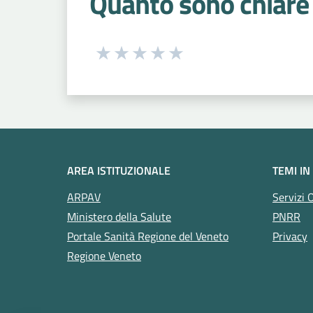
Quanto sono chiare 
Seleziona una valutazione da 1 a 5
Valuta 1 stelle su 5
Valuta 2 stelle su 5
Valuta 3 stelle su 5
Valuta 4 stelle su 5
Valuta 5 stelle su 5
AREA ISTITUZIONALE
TEMI IN
ARPAV
Servizi 
Ministero della Salute
PNRR
Portale Sanità Regione del Veneto
Privacy
Regione Veneto