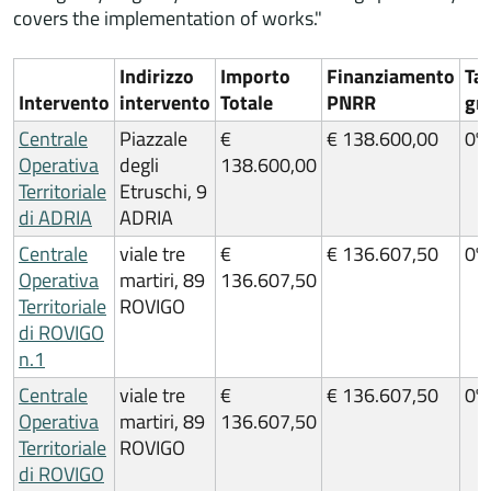
covers the implementation of works."
Indirizzo
Importo
Finanziamento
Ta
Intervento
intervento
Totale
PNRR
gr
Centrale
Piazzale
€
€ 138.600,00
0%
Operativa
degli
138.600,00
Territoriale
Etruschi, 9
di ADRIA
ADRIA
Centrale
viale tre
€
€ 136.607,50
0%
Operativa
martiri, 89
136.607,50
Territoriale
ROVIGO
di ROVIGO
n.1
Centrale
viale tre
€
€ 136.607,50
0%
Operativa
martiri, 89
136.607,50
Territoriale
ROVIGO
di ROVIGO