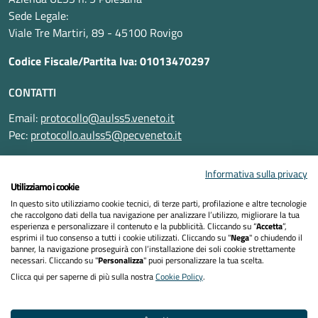
Sede Legale:
Viale Tre Martiri, 89 - 45100 Rovigo
Codice Fiscale/Partita Iva: 01013470297
CONTATTI
Email:
protocollo@aulss5.veneto.it
Pec:
protocollo.aulss5@pecveneto.it
SEGUICI SU
Informativa sulla privacy
Utilizziamo i cookie
In questo sito utilizziamo cookie tecnici, di terze parti, profilazione e altre tecnologie
che raccolgono dati della tua navigazione per analizzare l’utilizzo, migliorare la tua
esperienza e personalizzare il contenuto e la pubblicità. Cliccando su “
Accetta
”,
Informativa privacy
esprimi il tuo consenso a tutti i cookie utilizzati. Cliccando su "
Nega
" o chiudendo il
banner, la navigazione proseguirà con l’installazione dei soli cookie strettamente
necessari. Cliccando su "
Personalizza
" puoi personalizzare la tua scelta.
Dichiarazione di accessibilità
Clicca qui per saperne di più sulla nostra
Cookie Policy
.
Note legali