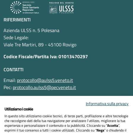
RIFERIMENTI
Azienda ULSS n. 5 Polesana
Sede Legale:
Viale Tre Martiri, 89 - 45100 Rovigo
Codice Fiscale/Partita Iva: 01013470297
CONTATTI
Email:
protocollo@aulss5.veneto.it
Pec:
protocollo.aulss5@pecveneto.it
SEGUICI SU
Informativa sulla privacy
Utilizziamo i cookie
In questo sito utilizziamo cookie tecnici, di terze parti, profilazione e altre tecnologie
che raccolgono dati della tua navigazione per analizzare l’utilizzo, migliorare la tua
esperienza e personalizzare il contenuto e la pubblicità. Cliccando su “
Accetta
”,
Informativa privacy
esprimi il tuo consenso a tutti i cookie utilizzati. Cliccando su "
Nega
" o chiudendo il