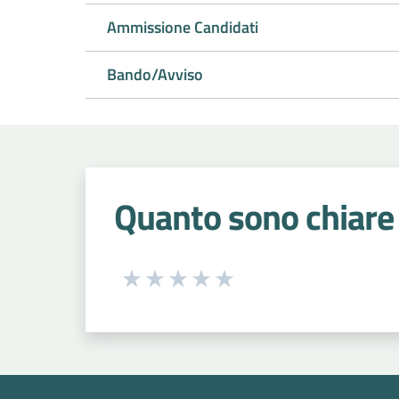
Ammissione Candidati
Bando/Avviso
Quanto sono chiare 
Seleziona una valutazione da 1 a 5
Valuta 1 stelle su 5
Valuta 2 stelle su 5
Valuta 3 stelle su 5
Valuta 4 stelle su 5
Valuta 5 stelle su 5