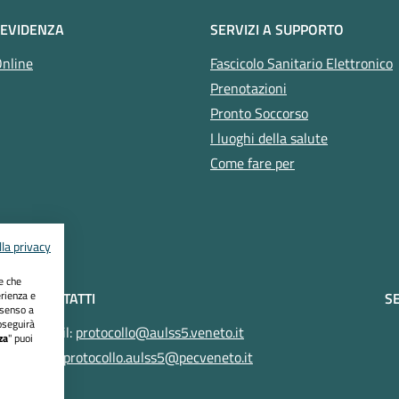
 EVIDENZA
SERVIZI A SUPPORTO
Online
Fascicolo Sanitario Elettronico
Prenotazioni
Pronto Soccorso
I luoghi della salute
Come fare per
la privacy
ie che
erienza e
CONTATTI
SE
nsenso a
oseguirà
Email:
protocollo@aulss5.veneto.it
za
" puoi
Pec:
protocollo.aulss5@pecveneto.it