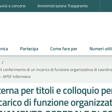
vvisi e concorsi
Amministrazione Trasparente
nica
Partecipa
Come fare per
Numeri utili
/
o per il conferimento di un incarico di funzione organizzativa d
 - APSF Infermiere
rna per titoli e colloquio per
carico di funzione organizza