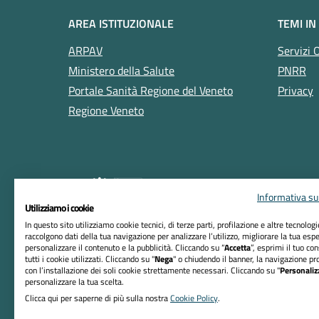
AREA ISTITUZIONALE
TEMI IN
ARPAV
Servizi 
Ministero della Salute
PNRR
Portale Sanità Regione del Veneto
Privacy
Regione Veneto
Informativa sul
Utilizziamo i cookie
In questo sito utilizziamo cookie tecnici, di terze parti, profilazione e altre tecnolog
raccolgono dati della tua navigazione per analizzare l’utilizzo, migliorare la tua esp
RIFERIMENTI
personalizzare il contenuto e la pubblicità. Cliccando su “
Accetta
”, esprimi il tuo co
tutti i cookie utilizzati. Cliccando su "
Nega
" o chiudendo il banner, la navigazione pr
Azienda ULSS n. 5 Polesana
con l’installazione dei soli cookie strettamente necessari. Cliccando su "
Personaliz
personalizzare la tua scelta.
Sede Legale:
Clicca qui per saperne di più sulla nostra
Cookie Policy
.
Viale Tre Martiri, 89 - 45100 Rovigo