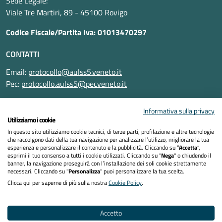
Sede Legale:
Viale Tre Martiri, 89 - 45100 Rovigo
Codice Fiscale/Partita Iva: 01013470297
CONTATTI
Email:
protocollo@aulss5.veneto.it
Pec:
protocollo.aulss5@pecveneto.it
SEGUICI SU
Informativa sulla privacy
Utilizziamo i cookie
In questo sito utilizziamo cookie tecnici, di terze parti, profilazione e altre tecnologie
che raccolgono dati della tua navigazione per analizzare l’utilizzo, migliorare la tua
esperienza e personalizzare il contenuto e la pubblicità. Cliccando su “
Accetta
”,
Informativa privacy
esprimi il tuo consenso a tutti i cookie utilizzati. Cliccando su "
Nega
" o chiudendo il
banner, la navigazione proseguirà con l’installazione dei soli cookie strettamente
necessari. Cliccando su "
Personalizza
" puoi personalizzare la tua scelta.
Dichiarazione di accessibilità
Clicca qui per saperne di più sulla nostra
Cookie Policy
.
Note legali
Accetto
Cookies policy