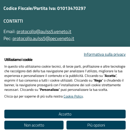
Codice Fiscale/Partita Iva: 01013470297
CONTATTI
Email:
protocollo@aulss5.veneto.it
Pec:
protocollo.aulss5@pecveneto.it
SEGUICI SU
Informativa sulla privacy
Utilizziamo i cookie
In questo sito utilizziamo cookie tecnici, di terze parti, profilazione e altre tecnologie
che raccolgono dati della tua navigazione per analizzare l’utilizzo, migliorare la tua
esperienza e personalizzare il contenuto e la pubblicità. Cliccando su “
Accetta
”,
Informativa privacy
esprimi il tuo consenso a tutti i cookie utilizzati. Cliccando su "
Nega
" o chiudendo il
banner, la navigazione proseguirà con l’installazione dei soli cookie strettamente
necessari. Cliccando su "
Personalizza
" puoi personalizzare la tua scelta.
Dichiarazione di accessibilità
Clicca qui per saperne di più sulla nostra
Cookie Policy
.
Note legali
Accetto
Cookies policy
Non accetto
Più opzioni
Mappa del sito