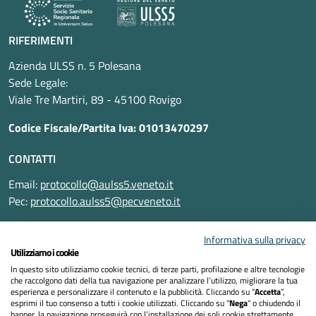
RIFERIMENTI
Azienda ULSS n. 5 Polesana
Sede Legale:
Viale Tre Martiri, 89 - 45100 Rovigo
Codice Fiscale/Partita Iva: 01013470297
CONTATTI
Email:
protocollo@aulss5.veneto.it
Pec:
protocollo.aulss5@pecveneto.it
SEGUICI SU
Informativa sulla privacy
Utilizziamo i cookie
In questo sito utilizziamo cookie tecnici, di terze parti, profilazione e altre tecnologie
che raccolgono dati della tua navigazione per analizzare l’utilizzo, migliorare la tua
esperienza e personalizzare il contenuto e la pubblicità. Cliccando su “
Accetta
”,
Informativa privacy
esprimi il tuo consenso a tutti i cookie utilizzati. Cliccando su "
Nega
" o chiudendo il
banner, la navigazione proseguirà con l’installazione dei soli cookie strettamente