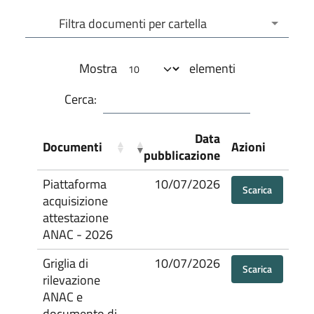
Filtra documenti per cartella
Filtra documenti per cartella
Mostra
elementi
Cerca:
Data
Documenti
Azioni
pubblicazione
Piattaforma
10/07/2026
Scarica
acquisizione
attestazione
ANAC - 2026
Griglia di
10/07/2026
Scarica
rilevazione
ANAC e
documento di