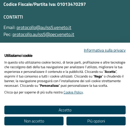
Codice Fiscale/Partita Iva: 01013470297
CONTATTI
Email:
protocollo@aulss5.veneto.it
Pec:
protocollo.aulss5@pecveneto.it
SEGUICI SU
Informativa sulla privacy
Utilizziamo i cookie
In questo sito utilizziamo cookie tecnici, di terze parti, profilazione e altre tecnologie
che raccolgono dati della tua navigazione per analizzare l’utilizzo, migliorare la tua
esperienza e personalizzare il contenuto e la pubblicità. Cliccando su “
Accetta
”,
Informativa privacy
esprimi il tuo consenso a tutti i cookie utilizzati. Cliccando su "
Nega
" o chiudendo il
banner, la navigazione proseguirà con l’installazione dei soli cookie strettamente
necessari. Cliccando su "
Personalizza
" puoi personalizzare la tua scelta.
Dichiarazione di accessibilità
Clicca qui per saperne di più sulla nostra
Cookie Policy
.
Note legali
Accetto
Cookies policy
Non accetto
Più opzioni
Mappa del sito