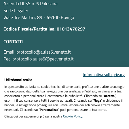
Azienda ULSS n. 5 Polesana
Sede Legale:
Viale Tre Martiri, 89 - 45100 Rovigo
Codice Fiscale/Partita Iva: 01013470297
CONTATTI
Email:
protocollo@aulss5.veneto.it
Pec:
protocollo.aulss5@pecveneto.it
SEGUICI SU
Informativa sulla privacy
Utilizziamo i cookie
In questo sito utilizziamo cookie tecnici, di terze parti, profilazione e altre tecnologie
che raccolgono dati della tua navigazione per analizzare l’utilizzo, migliorare la tua
esperienza e personalizzare il contenuto e la pubblicità. Cliccando su “
Accetta
”,
Informativa privacy
esprimi il tuo consenso a tutti i cookie utilizzati. Cliccando su "
Nega
" o chiudendo il
banner, la navigazione proseguirà con l’installazione dei soli cookie strettamente
necessari. Cliccando su "
Personalizza
" puoi personalizzare la tua scelta.
Dichiarazione di accessibilità
Clicca qui per saperne di più sulla nostra
Cookie Policy
.
Note legali