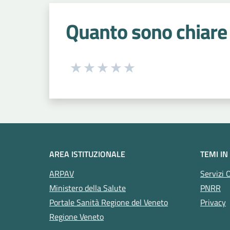
Quanto sono chiare 
Seleziona una valutazione da 1 a 5
Valuta 1 stelle su 5
Valuta 2 stelle su 5
Valuta 3 stelle su 5
Valuta 4 stelle su 5
Valuta 5 stelle su 5
AREA ISTITUZIONALE
TEMI IN
ARPAV
Servizi 
Ministero della Salute
PNRR
Portale Sanità Regione del Veneto
Privacy
Regione Veneto