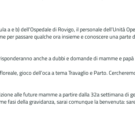
la a e b) dell’Ospedale di Rovigo, il personale dell’Unità Op
per passare qualche ora insieme e conoscere una parte del tea
i risponderanno anche a dubbi e domande di mamme e papà i
a floreale, gioco dell’oca a tema Travaglio e Parto. Cercherem
iscrizione alle future mamme a partire dalla 32a settimana di g
ime fasi della gravidanza, sarai comunque la benvenuta: saremo