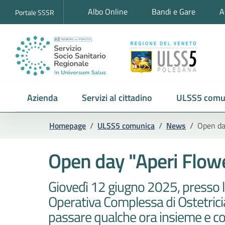
Albo Online
Bandi e Gare
A
Portale SSSR
Azienda
Servizi al cittadino
ULSS5 comu
Homepage
/
ULSS5 comunica
/
News
/
Open da
Open day "Aperi Flowe
Giovedì 12 giugno 2025, presso la 
Operativa Complessa di Ostetrici
passare qualche ora insieme e cono