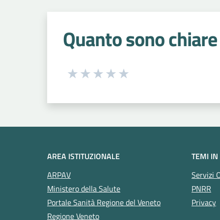
Quanto sono chiare 
Seleziona una valutazione da 1 a 5
Valuta 1 stelle su 5
Valuta 2 stelle su 5
Valuta 3 stelle su 5
Valuta 4 stelle su 5
Valuta 5 stelle su 5
AREA ISTITUZIONALE
TEMI IN
ARPAV
Servizi 
Ministero della Salute
PNRR
Portale Sanità Regione del Veneto
Privacy
Regione Veneto