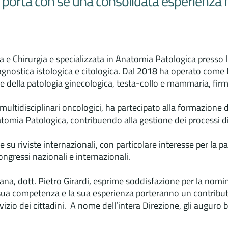
a, porta con sé una consolidata esperienza
a e Chirurgia e specializzata in Anatomia Patologica presso l
gnostica istologica e citologica. Dal 2018 ha operato come
ee della patologia ginecologica, testa-collo e mammaria, firm
 multidisciplinari oncologici, ha partecipato alla formazione 
natomia Patologica, contribuendo alla gestione dei processi 
su riviste internazionali, con particolare interesse per la p
ongressi nazionali e internazionali.
ana, dott. Pietro Girardi, esprime soddisfazione per la nomi
ua competenza e la sua esperienza porteranno un contributo
vizio dei cittadini. A nome dell’intera Direzione, gli auguro 